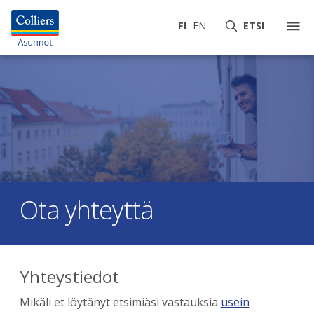
FI
EN
ETSI
Ota yhteyttä
Yhteystiedot
Mikäli et löytänyt etsimiäsi vastauksia
usein