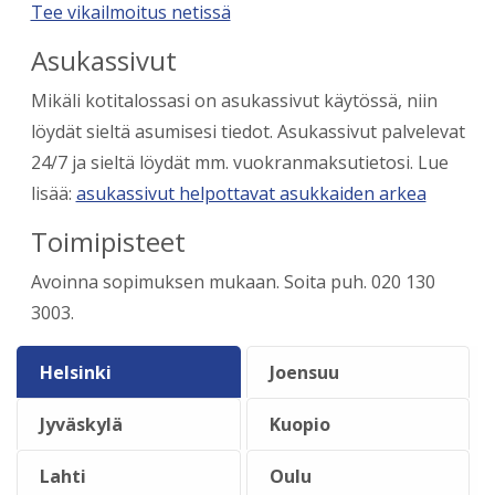
Tee vikailmoitus netissä
Asukassivut
Mikäli kotitalossasi on asukassivut käytössä, niin
löydät sieltä asumisesi tiedot. Asukassivut palvelevat
24/7 ja sieltä löydät mm. vuokranmaksutietosi. Lue
lisää:
asukassivut helpottavat asukkaiden arkea
Toimipisteet
Avoinna sopimuksen mukaan. Soita puh. 020 130
3003.
Helsinki
Joensuu
Jyväskylä
Kuopio
Lahti
Oulu