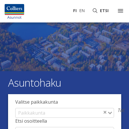
FI
EN
ETSI
Asuntohaku
Valitse paikkakunta
Tai:
×
Etsi osoitteella