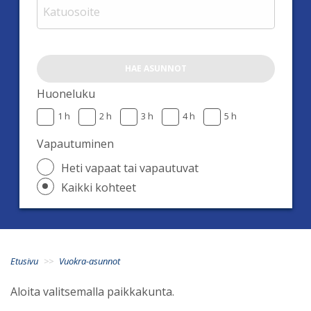
HAE ASUNNOT
Huoneluku
1 h
2 h
3 h
4 h
5 h
Vapautuminen
Heti vapaat tai vapautuvat
Kaikki kohteet
Etusivu
Vuokra-asunnot
Aloita valitsemalla paikkakunta.