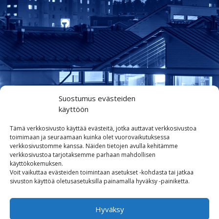
Suostumus evästeiden
käyttöön
Colliers Finland Oy
Tämä verkkosivusto käyttää evästeitä, jotka auttavat verkkosivustoa
Firdonkatu 2 (käyntiosoite: Tripla
toimimaan ja seuraamaan kuinka olet vuorovaikutuksessa
verkkosivustomme kanssa. Näiden tietojen avulla kehitämme
Workery West)
verkkosivustoa tarjotaksemme parhaan mahdollisen
00520 Helsinki
käyttökokemuksen.
Voit vaikuttaa evästeiden toimintaan asetukset -kohdasta tai jatkaa
asiakaspalvelu@colliers.com
sivuston käyttöä oletusasetuksilla painamalla hyväksy -painiketta.
020 130 3003
Puheluhinnat 020-alkuisiin
Hyväksy
numeroihin: (pvm/mpm)