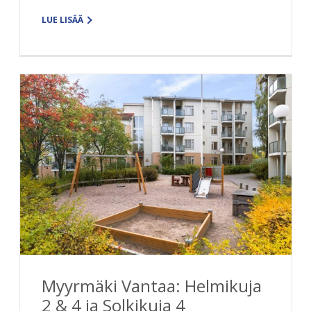
LUE LISÄÄ
Myyrmäki Vantaa: Helmikuja
2 & 4 ja Solkikuja 4