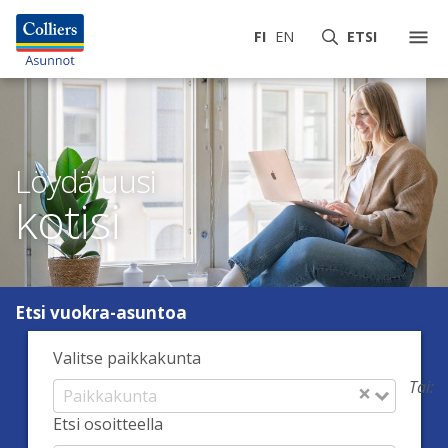
FI
EN
ETSI
Löydä uusi
kotisi
Etsi vuokra-asuntoa
Valitse paikkakunta
Tai:
×
Etsi osoitteella