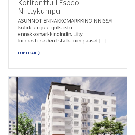
Kotitonttu I Espoo
Niittykumpu
ASUNNOT ENNAKKOMARKKINOINNISSA!
Kohde on juuri julkaistu
ennakkomarkkinointiin. Liity
kiinnostuneiden listalle, niin pääset […]
LUE LISÄÄ