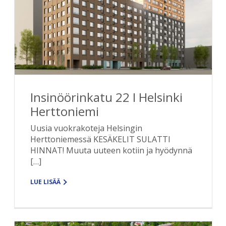
Insinöörinkatu 22 I Helsinki
Herttoniemi
Uusia vuokrakoteja Helsingin
Herttoniemessä KESÄKELIT SULATTI
HINNAT! Muuta uuteen kotiin ja hyödynnä
[…]
LUE LISÄÄ