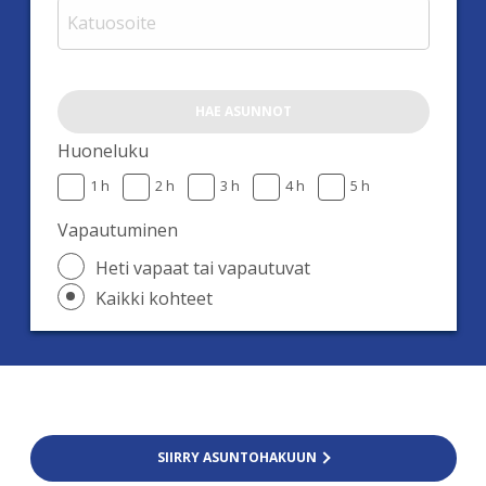
HAE ASUNNOT
Huoneluku
1 h
2 h
3 h
4 h
5 h
Vapautuminen
Heti vapaat tai vapautuvat
Kaikki kohteet
SIIRRY ASUNTOHAKUUN