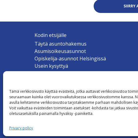
SIIRR
Kodin etsijälle
Täytä asuntohakemus
Asumisoikeusasunnot
Opiskelija-asunnot Helsingissä
Usein kysyttyä
Sähköiset palvelut ja tulostettavat lomakkee
Tämä verkkosivusto käyttää evästeitä, jotka auttavat verkkosivustoa toim
seuraamaan kuinka olet vuorovaikutuksessa verkkosivustomme kanssa. Nä
avulla kehitämme verkkosivustoa tarjotaksemme parhaan mahdollisen k
Voit vaikuttaa evästeiden toimintaan asetukset -kohdasta tai jatkaa sivust
oletusasetuksilla painamalla hyväksy -painiketta.
Privacy policy