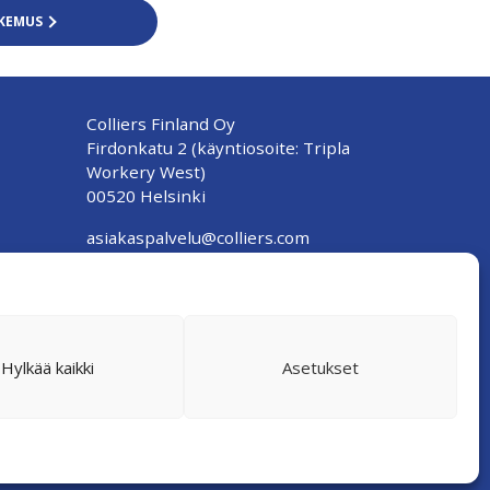
AKEMUS
Colliers Finland Oy
Firdonkatu 2 (käyntiosoite: Tripla
Workery West)
00520 Helsinki
asiakaspalvelu@colliers.com
020 130 3003
Puheluhinnat 020-alkuisiin
numeroihin: (pvm/mpm)
Hylkää kaikki
Asetukset