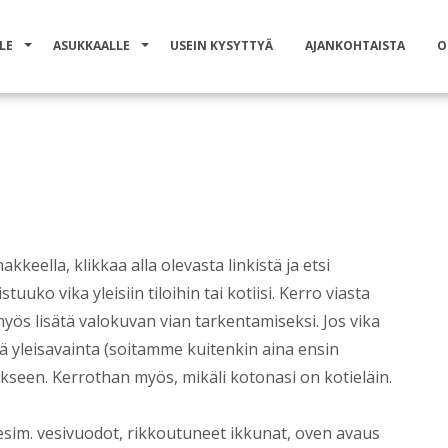
LE
ASUKKAALLE
USEIN KYSYTTYÄ
AJANKOHTAISTA
O
ke
akkeella, klikkaa alla olevasta linkistä ja etsi
tuuko vika yleisiin tiloihin tai kotiisi. Kerro viasta
yös lisätä valokuvan vian tarkentamiseksi. Jos vika
ää yleisavainta (soitamme kuitenkin aina ensin
ikseen. Kerrothan myös, mikäli kotonasi on kotieläin.
(esim. vesivuodot, rikkoutuneet ikkunat, oven avaus