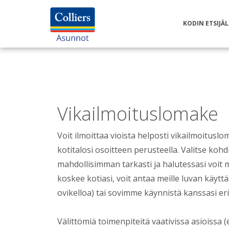
KODIN ETSIJÄL
Vikailmoitusloma
Vikailmoituslomake
Voit ilmoittaa vioista helposti vikailmoituslom
kotitalosi osoitteen perusteella. Valitse kohdis
mahdollisimman tarkasti ja halutessasi voit m
koskee kotiasi, voit antaa meille luvan käytt
ovikelloa) tai sovimme käynnistä kanssasi er
Välittömiä toimenpiteitä vaativissa asioissa 