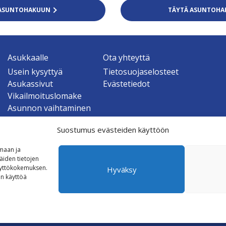
Y ASUNTOHAKUUN
TÄYTÄ ASUNTOH
Asukkaalle
Ota yhteyttä
Usein kysyttyä
Tietosuojaselosteet
Asukassivut
Evästetiedot
Vikailmoituslomake
Asunnon vaihtaminen
t
Asunnon irtisanominen
Suostumus evästeiden käyttöön
imaan ja
iden tietojen
äyttökokemuksen.
Hyväksy
on käyttöä
© 2026 Colliers Finland Oy.