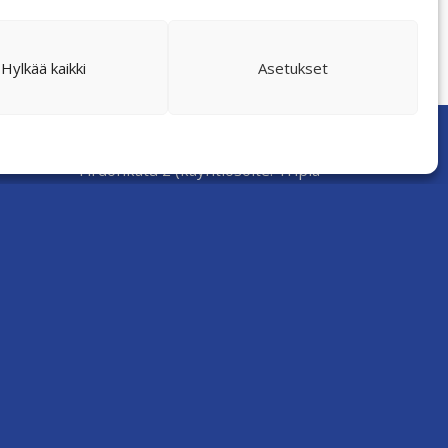
AKEMUS
Hylkää kaikki
Asetukset
Colliers Finland Oy
Firdonkatu 2 (käyntiosoite: Tripla
Workery West)
00520 Helsinki
asiakaspalvelu@colliers.com
020 130 3003
Puheluhinnat 020-alkuisiin
numeroihin: (pvm/mpm)