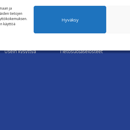
imaan ja
iden tietojen
Y ASUNTOHAKUUN
TÄYTÄ ASUNTOH
äyttökokemuksen.
Hyväksy
on käyttöä
Asukkaalle
Ota yhteyttä
Usein kysyttyä
Tietosuojaselosteet
Asukassivut
Evästetiedot
Vikailmoituslomake
Asunnon vaihtaminen
t
Asunnon irtisanominen
© 2026 Colliers Finland Oy.