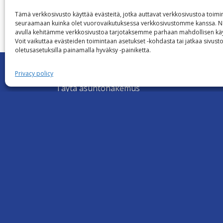
Tämä verkkosivusto käyttää evästeitä, jotka auttavat verkkosivustoa toim
seuraamaan kuinka olet vuorovaikutuksessa verkkosivustomme kanssa. Nä
SIIRR
avulla kehitämme verkkosivustoa tarjotaksemme parhaan mahdollisen k
Voit vaikuttaa evästeiden toimintaan asetukset -kohdasta tai jatkaa sivust
oletusasetuksilla painamalla hyväksy -painiketta.
Kodin etsijälle
Privacy policy
Täytä asuntohakemus
Asumisoikeusasunnot
Opiskelija-asunnot Helsingissä
Usein kysyttyä
Sähköiset palvelut ja tulostettavat lomakkee