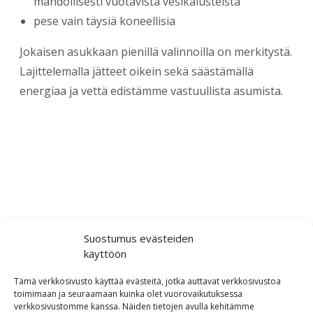
mahdollisesti vuotavista vesikalusteista
pese vain täysiä koneellisia
Jokaisen asukkaan pienillä valinnoilla on merkitystä.
Lajittelemalla jätteet oikein sekä säästämällä
energiaa ja vettä edistämme vastuullista asumista.
Suostumus evästeiden
käyttöön
Colliers Finland Oy
Tämä verkkosivusto käyttää evästeitä, jotka auttavat verkkosivustoa
Firdonkatu 2 (käyntiosoite: Tripla
toimimaan ja seuraamaan kuinka olet vuorovaikutuksessa
verkkosivustomme kanssa. Näiden tietojen avulla kehitämme
Workery West)