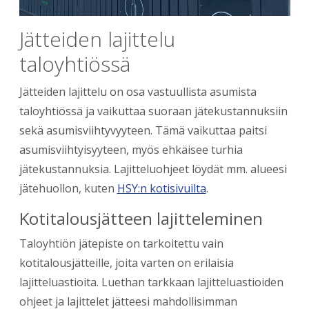
Jätteiden lajittelu
taloyhtiössä
Jätteiden lajittelu on osa vastuullista asumista
taloyhtiössä ja vaikuttaa suoraan jätekustannuksiin
sekä asumisviihtyvyyteen. Tämä vaikuttaa paitsi
asumisviihtyisyyteen, myös ehkäisee turhia
jätekustannuksia. Lajitteluohjeet löydät mm. alueesi
jätehuollon, kuten
HSY:n kotisivuilta
.
Kotitalousjätteen lajitteleminen
Taloyhtiön jätepiste on tarkoitettu vain
kotitalousjätteille, joita varten on erilaisia
lajitteluastioita. Luethan tarkkaan lajitteluastioiden
ohjeet ja lajittelet jätteesi mahdollisimman