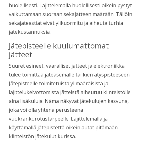
huolellisesti. Lajittelemalla huolellisesti oikein pystyt
vaikuttamaan suoraan sekajätteen määrään. Tällöin
sekajäteastiat eivät ylikuormitu ja aiheuta turhia
jätekustannuksia.
Jätepisteelle kuulumattomat
jätteet
Suuret esineet, vaaralliset jätteet ja elektroniikka
tulee toimittaa jäteasemalle tai kierrätyspisteeseen.
Jätepisteelle toimitetuista ylimääräisistä ja
lajittelukelvottomista jätteistä aiheutuu kiinteistölle
aina lisäkuluja. Nämä näkyvät jätekulujen kasvuna,
joka voi olla yhtenä perusteena
vuokrankorotustarpeelle. Lajittelemalla ja
käyttämällä jätepistettä oikein autat pitämään
kiinteistön jätekulut kurissa.