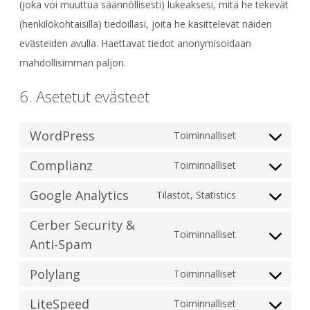
(joka voi muuttua säännöllisesti) lukeaksesi, mitä he tekevät
(henkilökohtaisilla) tiedoillasi, joita he käsittelevät näiden
evästeiden avulla. Haettavat tiedot anonymisoidaan
mahdollisimman paljon.
6. Asetetut evästeet
WordPress
Toiminnalliset
Consent
to
Complianz
Toiminnalliset
Consent
service
to
Google Analytics
Tilastot, Statistics
wordpress
Consent
service
to
Cerber Security &
complianz
Toiminnalliset
service
Anti-Spam
Consent
google-
to
Polylang
analytics
Toiminnalliset
service
Consent
cerber-
to
LiteSpeed
Toiminnalliset