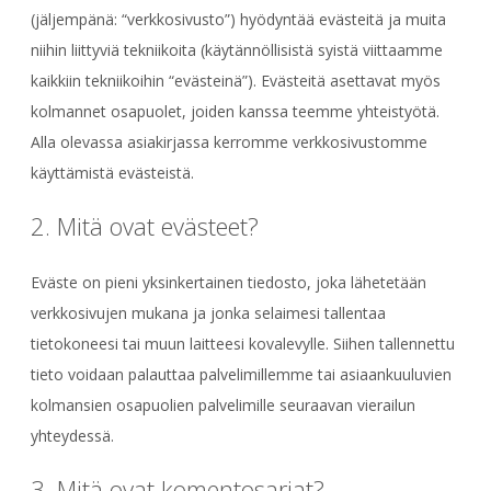
(jäljempänä: “verkkosivusto”) hyödyntää evästeitä ja muita
niihin liittyviä tekniikoita (käytännöllisistä syistä viittaamme
kaikkiin tekniikoihin “evästeinä”). Evästeitä asettavat myös
kolmannet osapuolet, joiden kanssa teemme yhteistyötä.
Alla olevassa asiakirjassa kerromme verkkosivustomme
käyttämistä evästeistä.
2. Mitä ovat evästeet?
Eväste on pieni yksinkertainen tiedosto, joka lähetetään
verkkosivujen mukana ja jonka selaimesi tallentaa
tietokoneesi tai muun laitteesi kovalevylle. Siihen tallennettu
tieto voidaan palauttaa palvelimillemme tai asiaankuuluvien
kolmansien osapuolien palvelimille seuraavan vierailun
yhteydessä.
3. Mitä ovat komentosarjat?