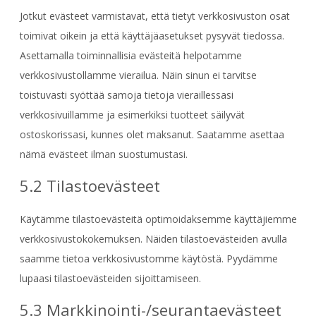
Jotkut evästeet varmistavat, että tietyt verkkosivuston osat
toimivat oikein ja että käyttäjäasetukset pysyvät tiedossa.
Asettamalla toiminnallisia evästeitä helpotamme
verkkosivustollamme vierailua. Näin sinun ei tarvitse
toistuvasti syöttää samoja tietoja vieraillessasi
verkkosivuillamme ja esimerkiksi tuotteet säilyvät
ostoskorissasi, kunnes olet maksanut. Saatamme asettaa
nämä evästeet ilman suostumustasi.
5.2 Tilastoevästeet
Käytämme tilastoevästeitä optimoidaksemme käyttäjiemme
verkkosivustokokemuksen. Näiden tilastoevästeiden avulla
saamme tietoa verkkosivustomme käytöstä. Pyydämme
lupaasi tilastoevästeiden sijoittamiseen.
5.3 Markkinointi-/seurantaevästeet