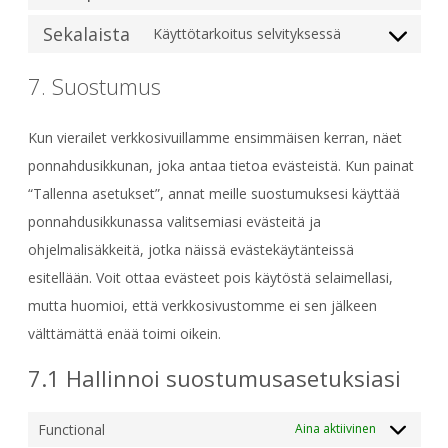
security-
Consent
service
&-
to
Sekalaista
Käyttötarkoitus selvityksessä
polylang
Consent
anti-
service
to
spam
litespeed
7. Suostumus
service
sekalaista
Kun vierailet verkkosivuillamme ensimmäisen kerran, näet
ponnahdusikkunan, joka antaa tietoa evästeistä. Kun painat
“Tallenna asetukset”, annat meille suostumuksesi käyttää
ponnahdusikkunassa valitsemiasi evästeitä ja
ohjelmalisäkkeitä, jotka näissä evästekäytänteissä
esitellään. Voit ottaa evästeet pois käytöstä selaimellasi,
mutta huomioi, että verkkosivustomme ei sen jälkeen
välttämättä enää toimi oikein.
7.1 Hallinnoi suostumusasetuksiasi
Functional
Aina aktiivinen