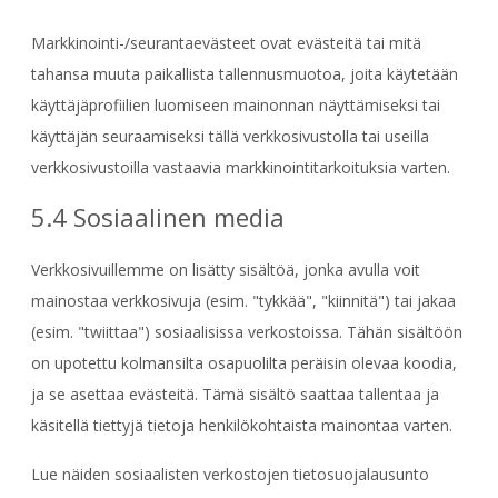
Markkinointi-/seurantaevästeet ovat evästeitä tai mitä
tahansa muuta paikallista tallennusmuotoa, joita käytetään
käyttäjäprofiilien luomiseen mainonnan näyttämiseksi tai
käyttäjän seuraamiseksi tällä verkkosivustolla tai useilla
verkkosivustoilla vastaavia markkinointitarkoituksia varten.
5.4 Sosiaalinen media
Verkkosivuillemme on lisätty sisältöä, jonka avulla voit
mainostaa verkkosivuja (esim. "tykkää", "kiinnitä") tai jakaa
(esim. "twiittaa") sosiaalisissa verkostoissa. Tähän sisältöön
on upotettu kolmansilta osapuolilta peräisin olevaa koodia,
ja se asettaa evästeitä. Tämä sisältö saattaa tallentaa ja
käsitellä tiettyjä tietoja henkilökohtaista mainontaa varten.
Lue näiden sosiaalisten verkostojen tietosuojalausunto