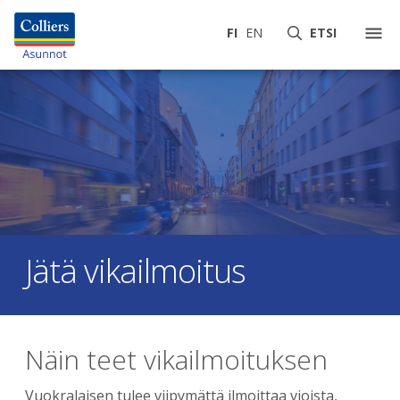
FI
EN
ETSI
Jätä vikailmoitus
Näin teet vikailmoituksen
Vuokralaisen tulee viipymättä ilmoittaa vioista,