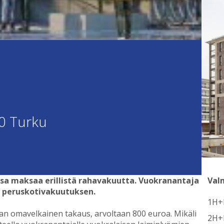
0 Turku
ssa maksaa erillistä rahavakuutta. Vuokranantaja
Val
n peruskotivakuutuksen.
1H+
n omavelkainen takaus, arvoltaan 800 euroa. Mikäli
2H+