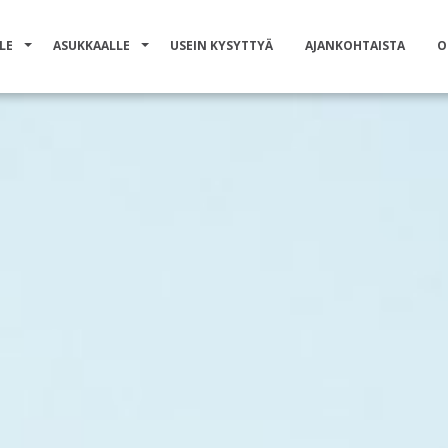
LE
ASUKKAALLE
USEIN KYSYTTYÄ
AJANKOHTAISTA
O