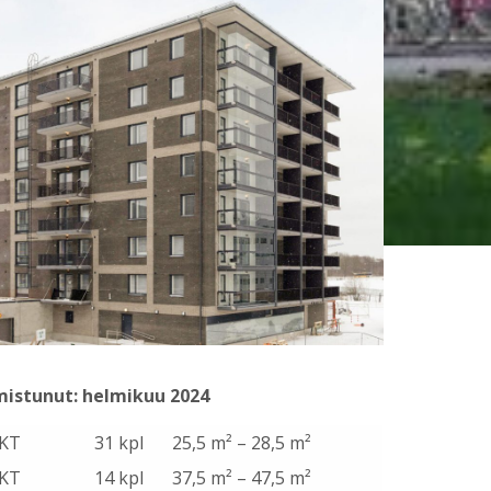
mistunut: helmikuu 2024
KT
31 kpl
25,5 m² – 28,5 m²
KT
14 kpl
37,5 m² – 47,5 m²