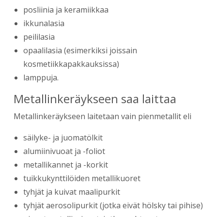
posliinia ja keramiikkaa
ikkunalasia
peililasia
opaalilasia (esimerkiksi joissain
kosmetiikkapakkauksissa)
lamppuja.
Metallinkeräykseen saa laittaa
Metallinkeräykseen laitetaan vain pienmetallit eli
​​säilyke- ja juomatölkit
alumiinivuoat ja -foliot
metallikannet ja -korkit
tuikkukynttilöiden metallikuoret
tyhjät ja kuivat maalipurkit
tyhjät aerosolipurkit (jotka eivät hölsky tai pihise)