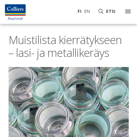
FI
EN
ETSI
Muistilista kierrätykseen
– lasi- ja metallikeräys