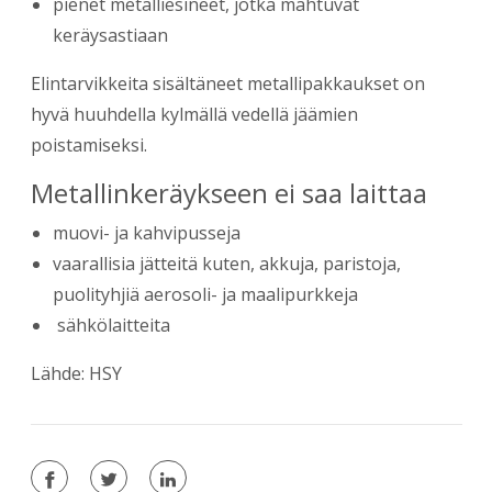
pienet metalliesineet, jotka mahtuvat
keräysastiaan
Elintarvikkeita sisältäneet metallipakkaukset on
hyvä huuhdella kylmällä vedellä jäämien
poistamiseksi.​
Metallinkeräykseen ei saa laittaa
muovi- ja kahvipusseja
vaarallisia jätteitä kuten, akkuja, paristoja,
puolityhjiä aerosoli- ja maalipurkkeja
​ ​​sähkölai​tteita
Lähde: HSY