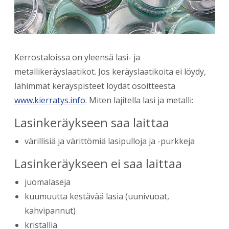
Kerrostaloissa on yleensä lasi- ja
metallikeräyslaatikot. Jos keräyslaatikoita ei löydy,
lähimmät keräyspisteet löydät osoitteesta
www.kierratys.info
. Miten lajitella lasi ja metalli:
Lasinkeräykseen saa laittaa
v​ärillisiä ja värittömiä lasipulloja ja -purkkeja
Lasinkeräykseen ei saa laittaa
juomalaseja
kuumuutta kestävää lasia (uunivuoat,
kahvipannut)
kristallia