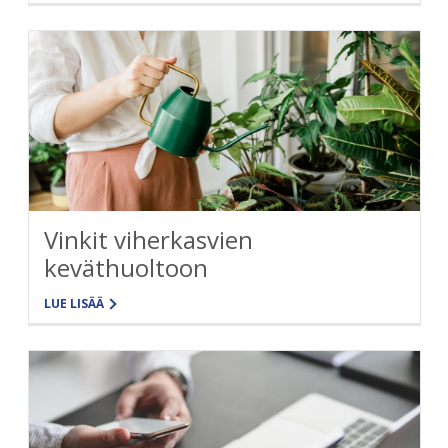
Vinkit viherkasvien
keväthuoltoon
LUE LISÄÄ