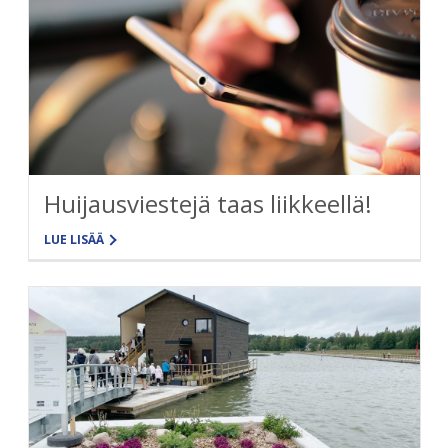
Huijausviestejä taas liikkeellä!
LUE LISÄÄ