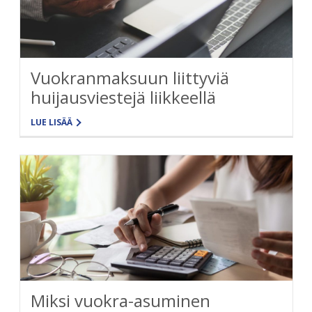
Vuokranmaksuun liittyviä
huijausviestejä liikkeellä
LUE LISÄÄ
Miksi vuokra-asuminen