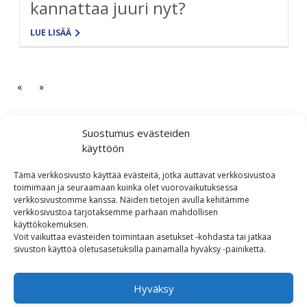
kannattaa juuri nyt?
LUE LISÄÄ
«
»
Suostumus evästeiden
käyttöön
Colliers Finland Oy
Tämä verkkosivusto käyttää evästeitä, jotka auttavat verkkosivustoa
Firdonkatu 2 (käyntiosoite: Tripla
toimimaan ja seuraamaan kuinka olet vuorovaikutuksessa
verkkosivustomme kanssa. Näiden tietojen avulla kehitämme
Workery West)
verkkosivustoa tarjotaksemme parhaan mahdollisen
00520 Helsinki
käyttökokemuksen.
Voit vaikuttaa evästeiden toimintaan asetukset -kohdasta tai jatkaa
asiakaspalvelu@colliers.com
sivuston käyttöä oletusasetuksilla painamalla hyväksy -painiketta.
020 130 3003
Puheluhinnat 020-alkuisiin
Hyväksy
numeroihin: (pvm/mpm)